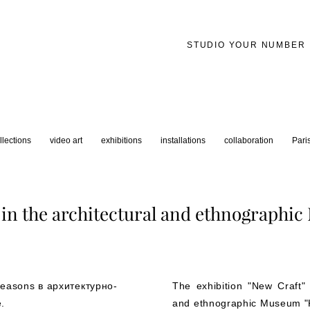
STUDIO YOUR NUMBER
llections
video art
exhibitions
installations
collaboration
Pari
" in the architectural and ethnographi
easons в архитектурно-
The exhibition "New Craft" 
.
and ethnographic Museum "K