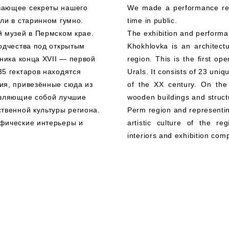
вающее секреты нашего
We made a performance revea
ли в старинном гумно.
time in public.
й музей в Пермском крае.
The exhibition and performa
одчества под открытым
Khokhlovka is an architec
ника конца XVII — первой
region. This is the first o
5 гектаров находятся
Urals. It consists of 23 uniq
ия, привезённые сюда из
of the XX century. On the 
авляющие собой лучшие
wooden buildings and struct
твенной культуры региона.
Perm region and representin
фические интерьеры и
artistic culture of the 
interiors and exhibition com