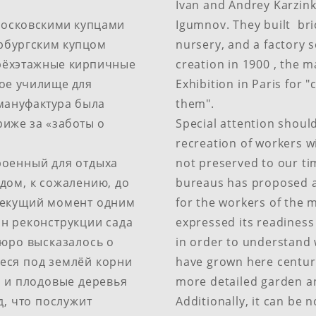
Ivan and Andrey Karzink
осковскими​ купцами​
Igumnov. They built bric
бургским​ купцом​
nursery, and a factory s
рёхэтажные кирпичные
creation in 1900 , the 
ное училище для
Exhibition in Paris for "
. мануфактура была
them".​
риже за «заботы о
Special attention should
recreation of workers w
роенный для отдыха
not preserved to our ti
дом, к сожалению, до
bureaus has proposed a 
текущий момент одним
for the workers of the 
ан реконструкции сада
expressed its readiness
бюро высказалось о
in order to understand w
еся под землёй корни
have grown here centurie
 и​ плодовые деревья
more detailed garden a
д, что послужит
Additionally, it can be