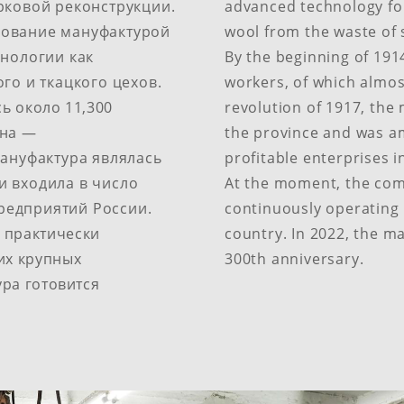
рковой реконструкции.
advanced technology for
зование мануфактурой
wool from the waste of
нологии как​
By the beginning of 19
го и​ ткацкого цехов.
workers, of which almos
сь около 11,300
revolution of 1917, the
ина —
the province and was am
ануфактура являлась
profitable enterprises in
 входила в​ число
At the moment, the comp
едприятий России.​
continuously operating l
 практически
country.​ In 2022, the m
их крупных
300th anniversary.
ура готовится​