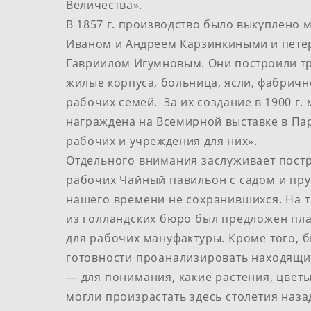
Величества».
В 1857 г. производство было выкуплено м
Иваном и Андреем Карзинкиными и​ петер
Гавриилом Игумновым. Они построили т
жилые корпуса, больница, ясли, фабрич
рабочих семей. ​ За их​ создание в 1900 г
награждена​ на​ Всемирной выставке в Па
рабочих и учреждения для них».​
Отдельного внимания заслуживает​ пост
рабочих Чайный павильон с садом и пру
нашего времени не сохранившихся. На 
из голландских​ бюро​ был предложен пл
для рабочих мануфактуры. Кроме того, 
готовности проанализировать находящи
— для понимания, какие растения, цветы
могли произрастать здесь​ столетия наза