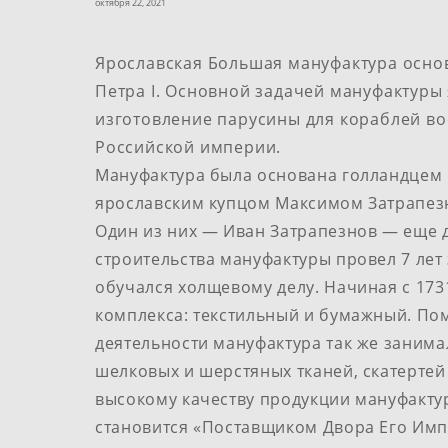
октября 22, 2021
Ярославская Большая мануфактура​ основан
Петра I. Основной задачей​ мануфактуры 
изготовление​ парусины для​ кораблей в
Российской империи.
Мануфактура была основана голландцем 
ярославским купцом Максимом Затрапез
Один из​ них​ — Иван Затрапезнов​ — еще 
строительства мануфактуры провел 7 лет з
обучался​ холщевому делу.​ Начиная с 173
комплекса: текстильный и бумажный. П
деятельности мануфактура так же заним
шелковых и шерстяных тканей, скатертей
высокому качеству​ продукции мануфакту
становится «Поставщиком Двора Его Им