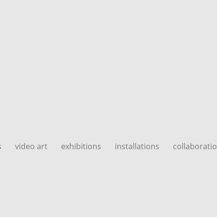
s
video art
exhibitions
installations
collaborati