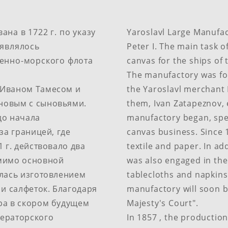
а в​ 1722 г. по​ указу
Yaroslavl Large Manufac
являлось​
Peter I. The main task 
оенно-морского флота
canvas for the ships of
The manufactory was f
Иваном Тамесом и​
the Yaroslavl merchant
новым с сыновьями.
them, Ivan Zatapeznov, 
до​ начала
manufactory began, spe
а​ границей, где
canvas business.​ Since
1 г. действовало два
textile and paper. In ad
омимо основной
was also engaged in the
алась изготовлением
tablecloths and napkins.
 и салфеток. Благодаря
manufactory will soon b
ра в скором будущем
Majesty's Court".
ператорского
In 1857 , the producti