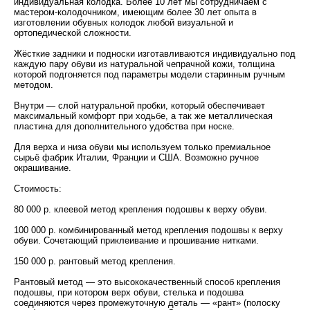
индивидуальная колодка. Более 10 лет мы сотрудничаем с
мастером-колодочником, имеющим более 30 лет опыта в
изготовлении обувных колодок любой визуальной и
ортопедической сложности.
Жёсткие задники и подноски изготавливаются индивидуально под
каждую пару обуви из натуральной чепрачной кожи, толщина
которой подгоняется под параметры модели старинным ручным
методом.
Внутри — слой натуральной пробки, который обеспечивает
максимальный комфорт при ходьбе, а так же металлическая
пластина для дополнительного удобства при носке.
Для верха и низа обуви мы используем только премиальное
сырьё фабрик Италии, Франции и США. Возможно ручное
окрашивание.
Стоимость:
80 000 р. клеевой метод крепления подошвы к верху обуви.
100 000 р. комбинированный метод крепления подошвы к верху
обуви. Сочетающий приклеивание и прошивание нитками.
150 000 р. рантовый метод крепления.
Рантовый метод — это высококачественный способ крепления
подошвы, при котором верх обуви, стелька и подошва
соединяются через промежуточную деталь — «рант» (полоску